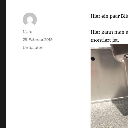
Hier ein paar Bi
Autor
Marc
Hier kann man se
Veröffentlicht
25. Februar 2015
montiert ist.
am
Kategorien
Umbauten