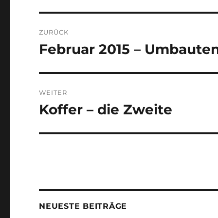
Beitragsnavigation
ZURÜCK
Februar 2015 – Umbaute
Vorheriger
Beitrag:
WEITER
Koffer – die Zweite
Nächster
Beitrag:
NEUESTE BEITRÄGE