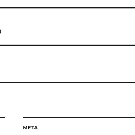
n
META