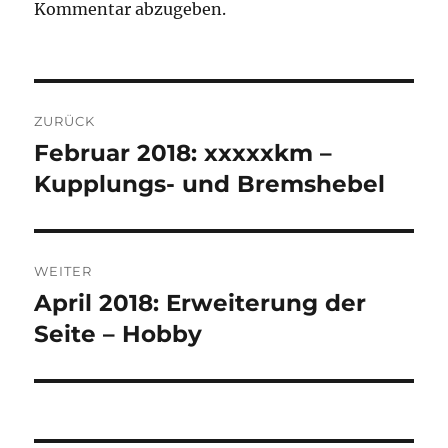
Kommentar abzugeben.
Beitragsnavigation
ZURÜCK
Februar 2018: xxxxxkm –
Vorheriger
Beitrag:
Kupplungs- und Bremshebel
WEITER
April 2018: Erweiterung der
Nächster
Beitrag:
Seite – Hobby